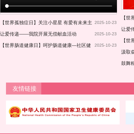
【世
【世界孤独症日】关注小星星 有爱有未来主
2025-10-23
题活
让爱
题活动
让爱传递——我院开展无偿献血活动
2025-10-23
【世
【世界肠道健康日】呵护肠道健康—社区健
2025-10-23
康宣
汲取
康宣讲
院 
鼓舞
的十
友情链接