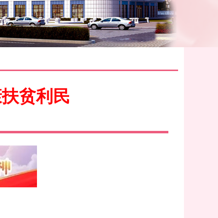
康扶贫利民