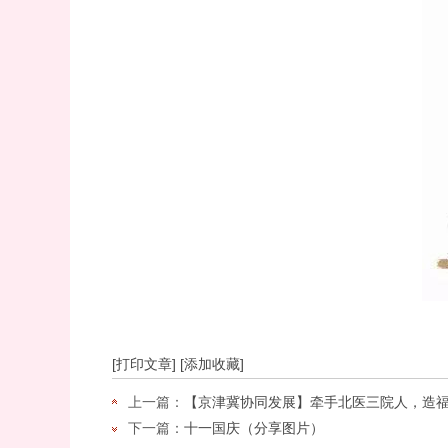
[打印文章]
[添加收藏]
上一篇：
【京津冀协同发展】牵手北医三院人，造福承
下一篇：
十一国庆（分享图片）