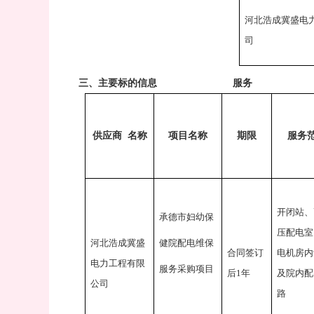
河北浩成冀盛电
司
三
、主要标的信息
服务
供应商
名称
项目名称
期限
服务
开闭站、
承德市妇幼保
压配电室
河北浩成冀盛
健院配电维保
合同签订
电机房内
电力工程有限
服务采购项目
后
1年
及院内配
公司
路