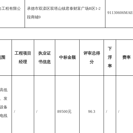
力工程有限公
承德市双滦区双塔山镇君泰财富广场
B区1-2
91130606MAE
段商铺9
下
工程项目
执业证
评审总得
范围
中标金额
浮
费率
经理
书信息
分
率
高低
、发
设备
/
/
89500元
96.3
/
/
电线