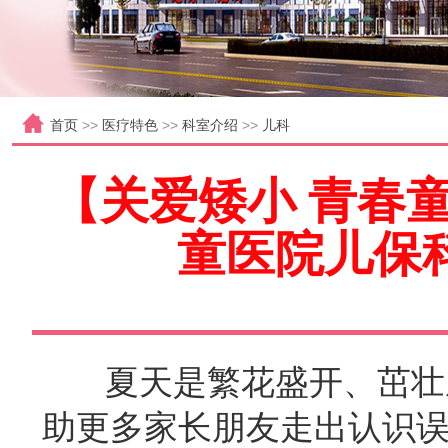
首页
>>
医疗特色
>>
科室介绍
>>
儿科
【关爱矮小 青春
童医院儿保科
夏天是繁花盛开、茁壮成
助更多家长朋友走出认识